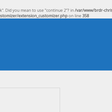
ak". Did you mean to use "continue 2"? in
/var/www/brdr-chri
ustomizer/extension_customizer.php
on line
358