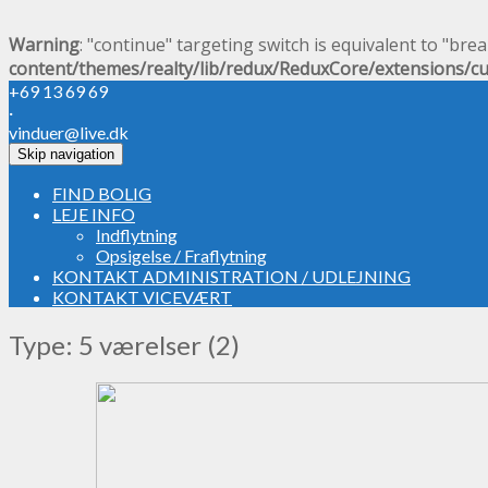
Warning
: "continue" targeting switch is equivalent to "bre
content/themes/realty/lib/redux/ReduxCore/extensions/c
+69 13 69 69
·
vinduer@live.dk
Skip navigation
FIND BOLIG
LEJE INFO
Indflytning
Opsigelse / Fraflytning
KONTAKT ADMINISTRATION / UDLEJNING
KONTAKT VICEVÆRT
Type: 5 værelser (2)