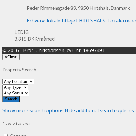
Peder Rimmensgade 89, 9850 Hirtshals, Danmark
Erhvervslokale til leje I HIRTSHALS. Lokalerne e
LEDIG
3.815 DKK
/måned
© 2016 -
Brdr. Christiansen, cvr. nr. 18697491
×
Close
Property Search
Show more search options
Hide additional search options
Property features: