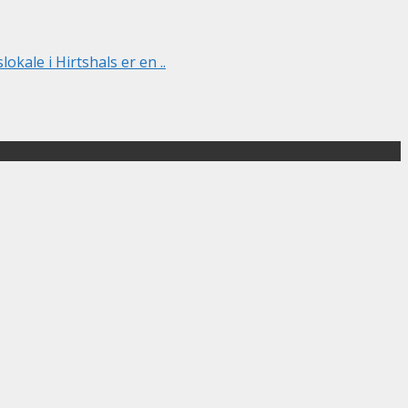
kale i Hirtshals er en ..