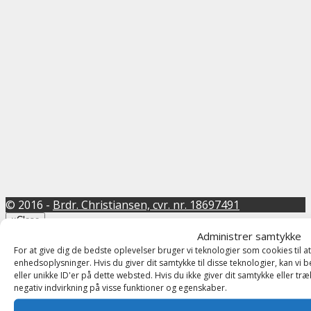
© 2016 -
Brdr. Christiansen, cvr. nr. 18697491
×
Close
Administrer samtykke
Property Search
For at give dig de bedste oplevelser bruger vi teknologier som cookies til a
enhedsoplysninger. Hvis du giver dit samtykke til disse teknologier, kan v
eller unikke ID'er på dette websted. Hvis du ikke giver dit samtykke eller tr
negativ indvirkning på visse funktioner og egenskaber.