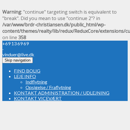
Warning
: "continue" targeting switch is equivalent to
"break". Did you mean to use "continue 2"? in
/var/www/brdr-christiansen.dk/public_html/wp-
content/themes/realty/lib/redux/ReduxCore/extensions/c
on line
358
+69 13 69 69
·
vinduer@live.dk
Skip navigation
FIND BOLIG
LEJE INFO
Indflytning
Opsigelse / Fraflytning
KONTAKT ADMINISTRATION / UDLEJNING
KONTAKT VICEVÆRT