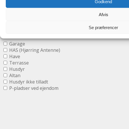
Godkend
Show more search options
Hide additional search
Afvis
options
Se præferencer
Property features:
Garage
HAS (Hjørring Antenne)
Have
Terrasse
Husdyr
Altan
Husdyr ikke tilladt
P-pladser ved ejendom