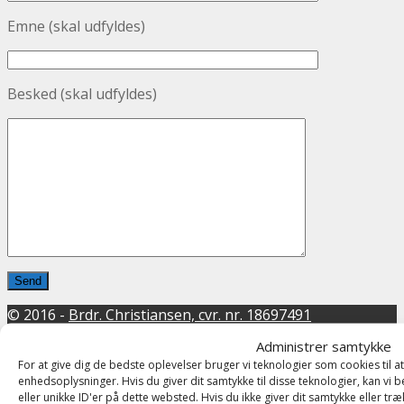
Emne (skal udfyldes)
Besked (skal udfyldes)
© 2016 -
Brdr. Christiansen, cvr. nr. 18697491
×
Close
Administrer samtykke
For at give dig de bedste oplevelser bruger vi teknologier som cookies til a
Property Search
enhedsoplysninger. Hvis du giver dit samtykke til disse teknologier, kan v
eller unikke ID'er på dette websted. Hvis du ikke giver dit samtykke eller tr