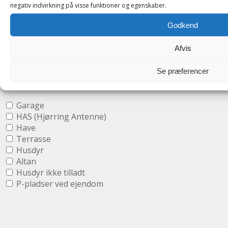
negativ indvirkning på visse funktioner og egenskaber.
Godkend
Afvis
Show more search options
Hide additional search
options
Se præferencer
Property features:
Garage
HAS (Hjørring Antenne)
Have
Terrasse
Husdyr
Altan
Husdyr ikke tilladt
P-pladser ved ejendom