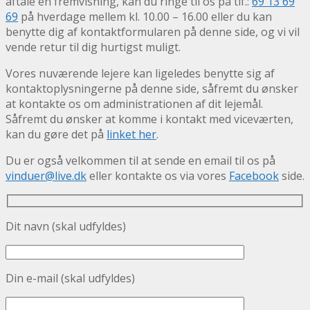
aftale en fremvisning, kan du ringe til os på tlf.:
69 13 69
69
på hverdage mellem kl. 10.00 – 16.00 eller du kan
benytte dig af kontaktformularen på denne side, og vi vil
vende retur til dig hurtigst muligt.
Vores nuværende lejere kan ligeledes benytte sig af
kontaktoplysningerne på denne side, såfremt du ønsker
at kontakte os om administrationen af dit lejemål.
Såfremt du ønsker at komme i kontakt med viceværten,
kan du gøre det på
linket her
.
Du er også velkommen til at sende en email til os på
vinduer@live.dk
eller kontakte os via vores
Facebook
side.
Dit navn (skal udfyldes)
Din e-mail (skal udfyldes)