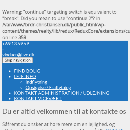
Warning
: "continue" targeting switch is equivalent to
"break". Did you mean to use "continue 2"? in
/var/www/brdr-christiansen.dk/public_html/wp-
content/themes/realty/lib/redux/ReduxCore/extensions/c
on line
358
+69 13 69 69
·
vinduer@live.dk
Skip navigation
FIND BOLIG
LEJE INFO
Indflytning
Opsigelse / Fraflytning
KONTAKT ADMINISTRATION / UDLEJNING
KONTAKT VICEVÆRT
Du er altid velkommen til at kontakte os
Såfremt du ønsker at høre mere om en lejlighed, og