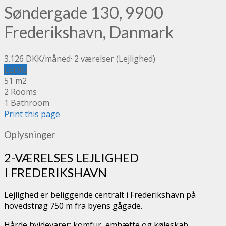
Søndergade 130, 9900
Frederikshavn, Danmark
3.126 DKK
/måned
·
2 værelser
(Lejlighed)
LEDIG
51 m2
2 Rooms
1 Bathroom
Print this page
Oplysninger
2-VÆRELSES LEJLIGHED
I FREDERIKSHAVN
Lejlighed er beliggende centralt i Frederikshavn på
hovedstrøg 750 m fra byens gågade.
Hårde hvidevarer: komfur, emhætte og køleskab.