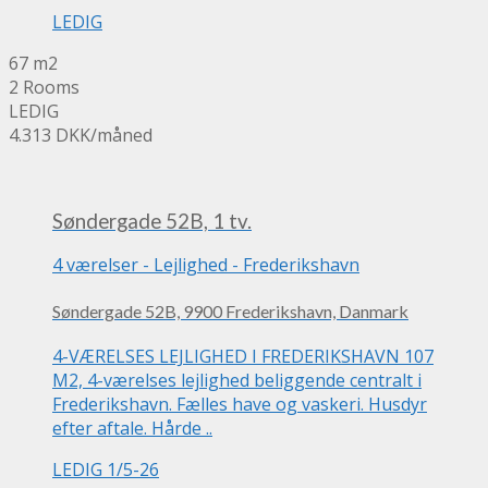
LEDIG
67 m2
2 Rooms
LEDIG
4.313 DKK
/måned
Søndergade 52B, 1 tv.
4 værelser
-
Lejlighed
-
Frederikshavn
Søndergade 52B, 9900 Frederikshavn, Danmark
4-VÆRELSES LEJLIGHED I FREDERIKSHAVN 107
M2, 4-værelses lejlighed beliggende centralt i
Frederikshavn. Fælles have og vaskeri. Husdyr
efter aftale. Hårde ..
LEDIG 1/5-26