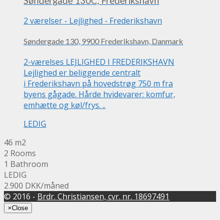
Søndergade 130C, Frederikshavn
2 værelser
-
Lejlighed
-
Frederikshavn
Søndergade 130, 9900 Frederikshavn, Danmark
2-værelses LEJLIGHED I FREDERIKSHAVN
Lejlighed er beliggende centralt
i Frederikshavn på hovedstrøg 750 m fra
byens gågade. Hårde hvidevarer: komfur,
emhætte og køl/frys. ..
LEDIG
46 m2
2 Rooms
1 Bathroom
LEDIG
2.900 DKK
/måned
© 2016 -
Brdr. Christiansen, cvr. nr. 18697491
×
Close