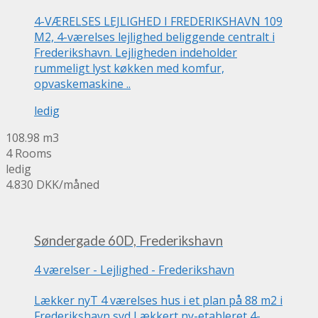
4-VÆRELSES LEJLIGHED I FREDERIKSHAVN 109
M2, 4-værelses lejlighed beliggende centralt i
Frederikshavn. Lejligheden indeholder
rummeligt lyst køkken med komfur,
opvaskemaskine ..
ledig
108.98 m3
4 Rooms
ledig
4.830 DKK
/måned
Søndergade 60D, Frederikshavn
4 værelser
-
Lejlighed
-
Frederikshavn
Lækker nyT 4 værelses hus i et plan på 88 m2 i
Frederikshavn syd Lækkert ny-etableret 4-