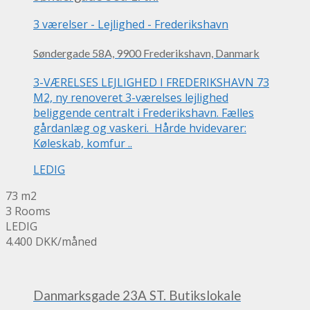
3 værelser
-
Lejlighed
-
Frederikshavn
Søndergade 58A, 9900 Frederikshavn, Danmark
3-VÆRELSES LEJLIGHED I FREDERIKSHAVN 73
M2, ny renoveret 3-værelses lejlighed
beliggende centralt i Frederikshavn. Fælles
gårdanlæg og vaskeri. Hårde hvidevarer:
Køleskab, komfur ..
LEDIG
73 m2
3 Rooms
LEDIG
4.400 DKK
/måned
Danmarksgade 23A ST. Butikslokale