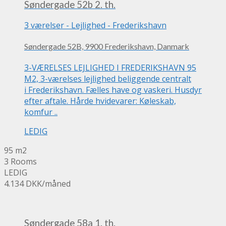
Søndergade 52b 2. th.
3 værelser
-
Lejlighed
-
Frederikshavn
Søndergade 52B, 9900 Frederikshavn, Danmark
3-VÆRELSES LEJLIGHED I FREDERIKSHAVN 95
M2, 3-værelses lejlighed beliggende centralt
i Frederikshavn. Fælles have og vaskeri. Husdyr
efter aftale. Hårde hvidevarer: Køleskab,
komfur ..
LEDIG
95 m2
3 Rooms
LEDIG
4.134 DKK
/måned
Søndergade 58a 1. th.