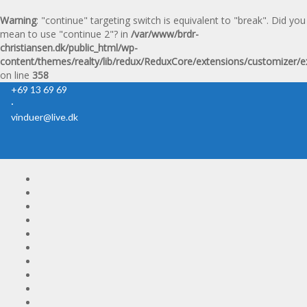
Warning
: "continue" targeting switch is equivalent to "break". Did you
mean to use "continue 2"? in
/var/www/brdr-
christiansen.dk/public_html/wp-
content/themes/realty/lib/redux/ReduxCore/extensions/customizer/e
on line
358
+69 13 69 69
·
vinduer@live.dk
Skip
naviga