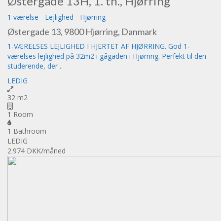
Østergade 13H, 1. th., Hjørring
1 værelse
-
Lejlighed
-
Hjørring
Østergade 13, 9800 Hjørring, Danmark
1-VÆRELSES LEJLIGHED I HJERTET AF HJØRRING. God 1-
værelses lejlighed på 32m2 i gågaden i Hjørring. Perfekt til den
studerende, der ..
LEDIG
32 m2
1 Room
1 Bathroom
LEDIG
2.974 DKK
/måned