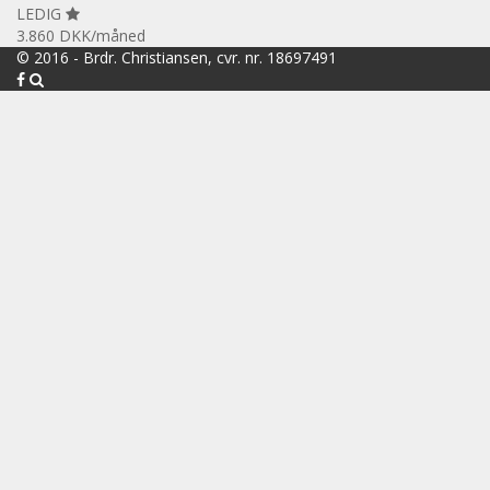
LEDIG
3.860 DKK
/måned
© 2016 -
Brdr. Christiansen, cvr. nr. 18697491