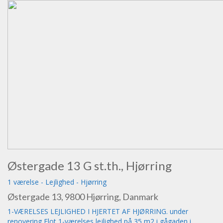
Østergade 13 G st.th., Hjørring
1 værelse
-
Lejlighed
-
Hjørring
Østergade 13, 9800 Hjørring, Danmark
1-VÆRELSES LEJLIGHED I HJERTET AF HJØRRING. under
renovering Flot 1-værelses lejlighed på 35 m2 i gågaden i