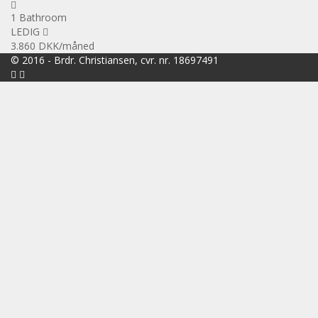
1 Bathroom
LEDIG
3.860 DKK
/måned
© 2016 -
Brdr. Christiansen, cvr. nr. 18697491