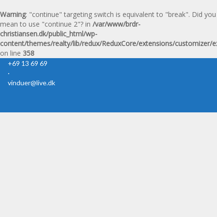
Warning
: "continue" targeting switch is equivalent to "break". Did you
mean to use "continue 2"? in
/var/www/brdr-
christiansen.dk/public_html/wp-
content/themes/realty/lib/redux/ReduxCore/extensions/customizer/e
on line
358
+69 13 69 69
·
vinduer@live.dk
Skip
naviga