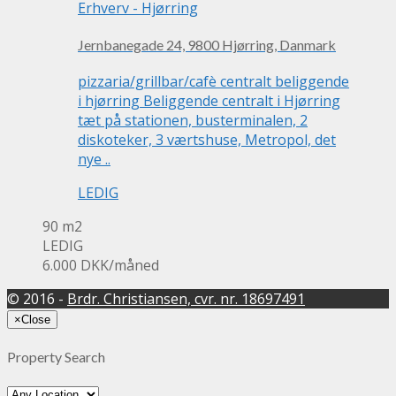
Erhverv
-
Hjørring
Jernbanegade 24, 9800 Hjørring, Danmark
pizzaria/grillbar/cafè centralt beliggende
i hjørring Beliggende centralt i Hjørring
tæt på stationen, busterminalen, 2
diskoteker, 3 værtshuse, Metropol, det
nye ..
LEDIG
90 m2
LEDIG
6.000 DKK
/måned
© 2016 -
Brdr. Christiansen, cvr. nr. 18697491
×
Close
Property Search