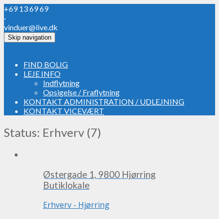
+69 13 69 69
·
vinduer@live.dk
Skip navigation
FIND BOLIG
LEJE INFO
Indflytning
Opsigelse / Fraflytning
KONTAKT ADMINISTRATION / UDLEJNING
KONTAKT VICEVÆRT
Status: Erhverv (7)
Østergade 1, 9800 Hjørring
Butiklokale
Erhverv
-
Hjørring