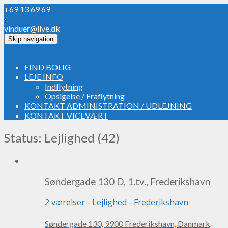
+69 13 69 69
·
vinduer@live.dk
Skip navigation
FIND BOLIG
LEJE INFO
Indflytning
Opsigelse / Fraflytning
KONTAKT ADMINISTRATION / UDLEJNING
KONTAKT VICEVÆRT
Status: Lejlighed (42)
Søndergade 130 D, 1.tv., Frederikshavn
2 værelser
-
Lejlighed
-
Frederikshavn
Søndergade 130, 9900 Frederikshavn, Danmark